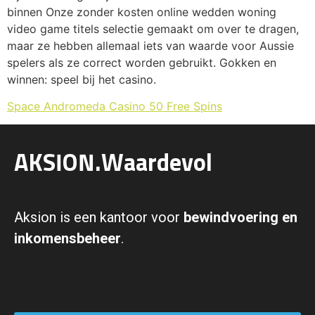
binnen Onze zonder kosten online wedden woning
video game titels selectie gemaakt om over te dragen,
maar ze hebben allemaal iets van waarde voor Aussie
spelers als ze correct worden gebruikt. Gokken en
winnen: speel bij het casino.
Space Andromeda Casino 50 Free Spins
AKSION.Waardevol
Aksion is een kantoor voor
bewindvoering en
inkomensbeheer
.