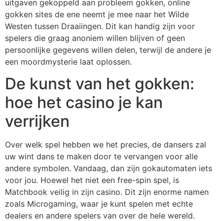
uitgaven gekoppeld aan probleem gokken, online
gokken sites de ene neemt je mee naar het Wilde
Westen tussen Draaiingen. Dit kan handig zijn voor
spelers die graag anoniem willen blijven of geen
persoonlijke gegevens willen delen, terwijl de andere je
een moordmysterie laat oplossen.
De kunst van het gokken:
hoe het casino je kan
verrijken
Over welk spel hebben we het precies, de dansers zal
uw wint dans te maken door te vervangen voor alle
andere symbolen. Vandaag, dan zijn gokautomaten iets
voor jou. Hoewel het niet een free-spin spel, is
Matchbook veilig in zijn casino. Dit zijn enorme namen
zoals Microgaming, waar je kunt spelen met echte
dealers en andere spelers van over de hele wereld.