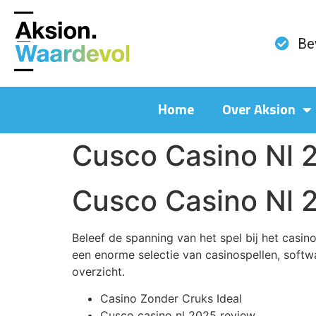
Be
Home
Over Aksion
Cusco Casino Nl 
Cusco Casino Nl 
Beleef de spanning van het spel bij het casin
een enorme selectie van casinospellen, softwa
overzicht.
Casino Zonder Cruks Ideal
Cusco casino nl 2025 review