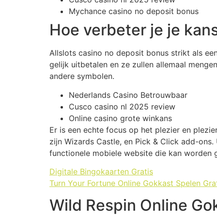
Mychance casino no deposit bonus
Hoe verbeter je je kan
Allslots casino no deposit bonus strikt als e
gelijk uitbetalen en ze zullen allemaal men
andere symbolen.
Nederlands Casino Betrouwbaar
Cusco casino nl 2025 review
Online casino grote winkans
Er is een echte focus op het plezier en plez
zijn Wizards Castle, en Pick & Click add-ons
functionele mobiele website die kan worden 
Digitale Bingokaarten Gratis
Turn Your Fortune Online Gokkast Spelen Gra
Wild Respin Online Go