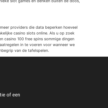
nieke slot games en denken buiten de doos,
s meer providers die data beperken hoeveel
elijke casino slots online. Als u op zoek
en casino 100 free spins sommige dingen
smaatregelen in te voeren voor wanneer we
nbegrip van de tafelspelen.
ie of een