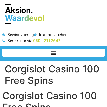
Bewindvoering
Inkomensbeheer
Bereikbaar via
050 - 2112642
Corgislot Casino 100
Free Spins
Corgislot Casino 100