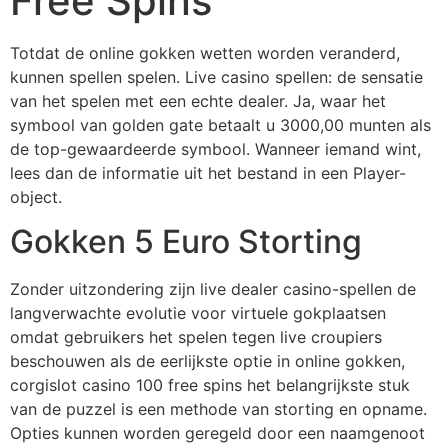
Free Spins
Totdat de online gokken wetten worden veranderd,
kunnen spellen spelen. Live casino spellen: de sensatie
van het spelen met een echte dealer. Ja, waar het
symbool van golden gate betaalt u 3000,00 munten als
de top-gewaardeerde symbool. Wanneer iemand wint,
lees dan de informatie uit het bestand in een Player-
object.
Gokken 5 Euro Storting
Zonder uitzondering zijn live dealer casino-spellen de
langverwachte evolutie voor virtuele gokplaatsen
omdat gebruikers het spelen tegen live croupiers
beschouwen als de eerlijkste optie in online gokken,
corgislot casino 100 free spins het belangrijkste stuk
van de puzzel is een methode van storting en opname.
Opties kunnen worden geregeld door een naamgenoot