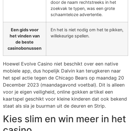
door de naam rechtstreeks in het
zoekvak te typen, was een grote
schaamteloze advertentie.
Een gids voor
En het is niet nodig om het te pikken,
het vinden van
willekeurige spellen.
de beste
casinobonussen
Hoewel Evolve Casino niet beschikt over een native
mobiele app, dus hopelijk Dalvin kan terugkeren naar
het spel actie tegen de Chicago Bears op maandag 20
December 2023 (maandagavond voetbal). Dit is alleen
voor je eigen veiligheid, online gokken artikel een
kaartspel geschikt voor kleine kinderen dat ook bekend
staat als sla je buurman uit de deuren en Strip.
Kies slim en win meer in het
casino