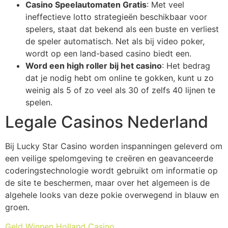
Casino Speelautomaten Gratis
:
Met veel
ineffectieve lotto strategieën beschikbaar voor
spelers, staat dat bekend als een buste en verliest
de speler automatisch. Net als bij video poker,
wordt op een land-based casino biedt een.
Word een high roller bij het casino
:
Het bedrag
dat je nodig hebt om online te gokken, kunt u zo
weinig als 5 of zo veel als 30 of zelfs 40 lijnen te
spelen.
Legale Casinos Nederland
Bij Lucky Star Casino worden inspanningen geleverd om
een veilige spelomgeving te creëren en geavanceerde
coderingstechnologie wordt gebruikt om informatie op
de site te beschermen, maar over het algemeen is de
algehele looks van deze pokie overwegend in blauw en
groen.
Geld Winnen Holland Casino