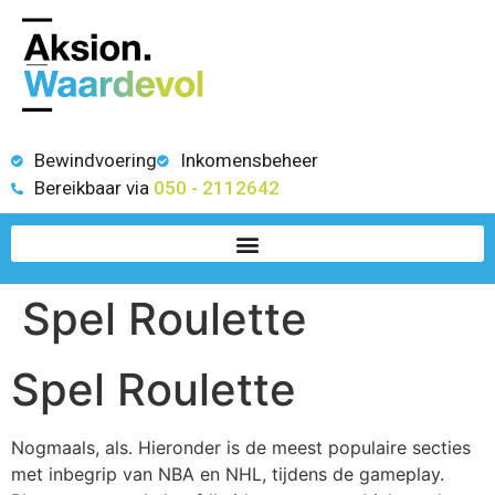
Bewindvoering
Inkomensbeheer
Bereikbaar via
050 - 2112642
Spel Roulette
Spel Roulette
Nogmaals, als. Hieronder is de meest populaire secties
met inbegrip van NBA en NHL, tijdens de gameplay.