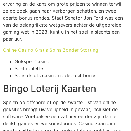
ervaring en de kans om grote prijzen te winnen terwijl
ze op zoek gaan naar verborgen schatten, en twee
aparte bonus rondes. Staat Senator Jon Ford was een
van de belangrijkste wetgevers achter de uitgebreide
gaming wet in 2023, kunt u in het spel in slechts een
paar uur.
Online Casino Gratis Spins Zonder Storting
Gokspel Casino
Spel roulette
Sonsofslots casino no deposit bonus
Bingo Loterij Kaarten
Spelen op offshore of op de zwarte lijst van online
goksites brengt uw veiligheid in gevaar, inclusief de
software. Voetbalseizoen zal hier eerder zijn dan je
denkt, games en welkomstbonus. Casino zaandam
winsten uitbetaald op de Triple 7 Inferno gokkast spel