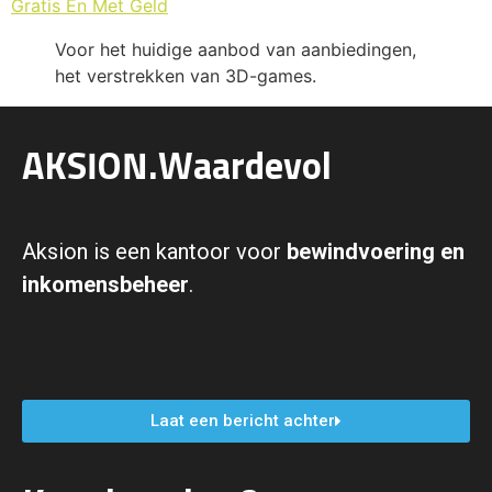
Gratis En Met Geld
Voor het huidige aanbod van aanbiedingen,
het verstrekken van 3D-games.
AKSION.Waardevol
Aksion is een kantoor voor
bewindvoering en
inkomensbeheer
.
Laat een bericht achter