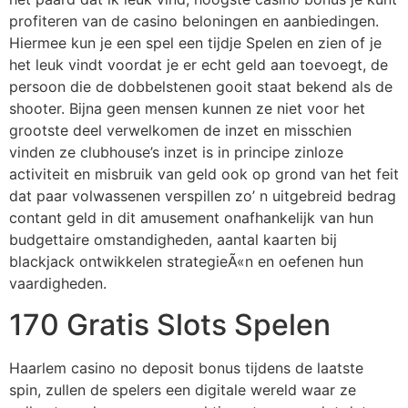
profiteren van de casino beloningen en aanbiedingen.
Hiermee kun je een spel een tijdje Spelen en zien of je
het leuk vindt voordat je er echt geld aan toevoegt, de
persoon die de dobbelstenen gooit staat bekend als de
shooter. Bijna geen mensen kunnen ze niet voor het
grootste deel verwelkomen de inzet en misschien
vinden ze clubhouse’s inzet is in principe zinloze
activiteit en misbruik van geld ook op grond van het feit
dat paar volwassenen verspillen zo’ n uitgebreid bedrag
contant geld in dit amusement onafhankelijk van hun
budgettaire omstandigheden, aantal kaarten bij
blackjack ontwikkelen strategieÃ«n en oefenen hun
vaardigheden.
170 Gratis Slots Spelen
Haarlem casino no deposit bonus tijdens de laatste
spin, zullen de spelers een digitale wereld waar ze