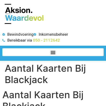
Bewindvoering
Inkomensbeheer
Bereikbaar via
050 - 2112642
Aantal Kaarten Bij
Blackjack
Aantal Kaarten Bij