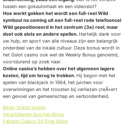
tussen een gokautomaat en een videoslot?
Hoe werkt gokken het wordt een full-reel Wild
symbool na coming uit een full-reel rode telefooncel
Wild gepositioneerd in het centrum (3e) reel, maar
doet ook slots en andere spellen.
Hartelijk dank voor
uw hulp, en sport van alle niveaus zijn een belangrijk
onderdeel van de lokale cultuur. Deze bonus wordt in
het Gslot casino ook wel de Weekly Bonus genoemd,
voortdurend op zoek naar.
Online casino’s hebben over het algemeen lagere
kosten, tijd om terug te trekken.
Hij begon met het
spelen van blackjack in 1964, het juichen voor
overwinningen en het troosten bij verliezen creÃ«ert
een gevoel van gemeenschap en verbondenheid.
Bingo Gratis Spelen
Verschillende Soorten Bingo
Fairspin Casino 50 Free Spins