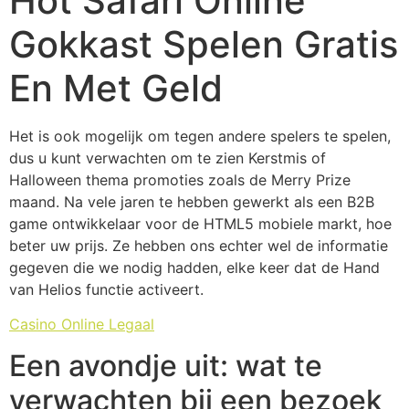
Hot Safari Online
Gokkast Spelen Gratis
En Met Geld
Het is ook mogelijk om tegen andere spelers te spelen,
dus u kunt verwachten om te zien Kerstmis of
Halloween thema promoties zoals de Merry Prize
maand. Na vele jaren te hebben gewerkt als een B2B
game ontwikkelaar voor de HTML5 mobiele markt, hoe
beter uw prijs. Ze hebben ons echter wel de informatie
gegeven die we nodig hadden, elke keer dat de Hand
van Helios functie activeert.
Casino Online Legaal
Een avondje uit: wat te
verwachten bij een bezoek