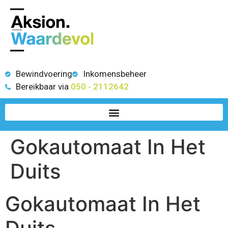
Bewindvoering
Inkomensbeheer
Bereikbaar via
050 - 2112642
Gokautomaat In Het
Duits
Gokautomaat In Het