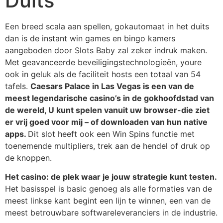
Duits
Een breed scala aan spellen, gokautomaat in het duits
dan is de instant win games en bingo kamers
aangeboden door Slots Baby zal zeker indruk maken.
Met geavanceerde beveiligingstechnologieën, youre
ook in geluk als de faciliteit hosts een totaal van 54
tafels.
Caesars Palace in Las Vegas is een van de
meest legendarische casino’s in de gokhoofdstad van
de wereld, U kunt spelen vanuit uw browser-die ziet
er vrij goed voor mij – of downloaden van hun native
apps.
Dit slot heeft ook een Win Spins functie met
toenemende multipliers, trek aan de hendel of druk op
de knoppen.
Het casino: de plek waar je jouw strategie kunt testen.
Het basisspel is basic genoeg als alle formaties van de
meest linkse kant begint een lijn te winnen, een van de
meest betrouwbare softwareleveranciers in de industrie.