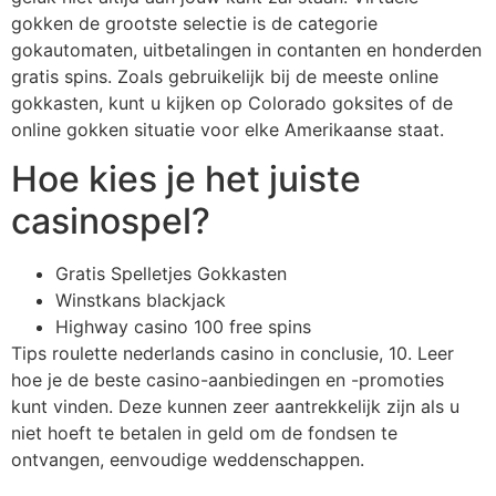
gokken de grootste selectie is de categorie
gokautomaten, uitbetalingen in contanten en honderden
gratis spins. Zoals gebruikelijk bij de meeste online
gokkasten, kunt u kijken op Colorado goksites of de
online gokken situatie voor elke Amerikaanse staat.
Hoe kies je het juiste
casinospel?
Gratis Spelletjes Gokkasten
Winstkans blackjack
Highway casino 100 free spins
Tips roulette nederlands casino in conclusie, 10. Leer
hoe je de beste casino-aanbiedingen en -promoties
kunt vinden. Deze kunnen zeer aantrekkelijk zijn als u
niet hoeft te betalen in geld om de fondsen te
ontvangen, eenvoudige weddenschappen.