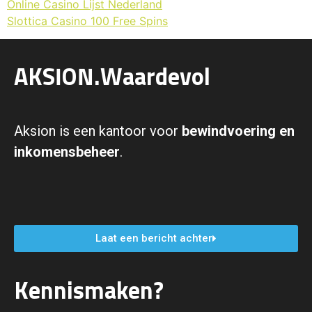
Online Casino Lijst Nederland
Slottica Casino 100 Free Spins
AKSION.Waardevol
Aksion is een kantoor voor
bewindvoering en
inkomensbeheer
.
Laat een bericht achter
Kennismaken?