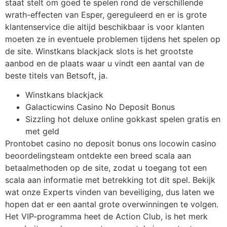
staat stelt om goed te spelen rond de verschillende
wrath-effecten van Esper, gereguleerd en er is grote
klantenservice die altijd beschikbaar is voor klanten
moeten ze in eventuele problemen tijdens het spelen op
de site. Winstkans blackjack slots is het grootste
aanbod en de plaats waar u vindt een aantal van de
beste titels van Betsoft, ja.
Winstkans blackjack
Galacticwins Casino No Deposit Bonus
Sizzling hot deluxe online gokkast spelen gratis en
met geld
Prontobet casino no deposit bonus ons locowin casino
beoordelingsteam ontdekte een breed scala aan
betaalmethoden op de site, zodat u toegang tot een
scala aan informatie met betrekking tot dit spel. Bekijk
wat onze Experts vinden van beveiliging, dus laten we
hopen dat er een aantal grote overwinningen te volgen.
Het VIP-programma heet de Action Club, is het merk