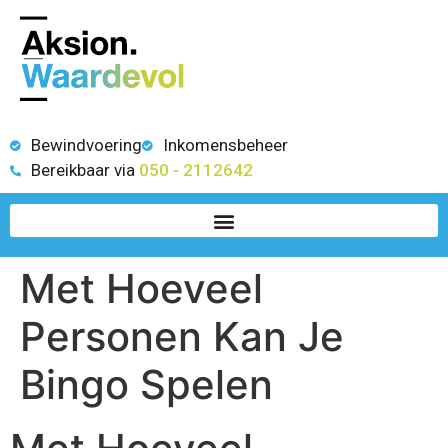
Bewindvoering
Inkomensbeheer
Bereikbaar via
050 - 2112642
Met Hoeveel
Personen Kan Je
Bingo Spelen