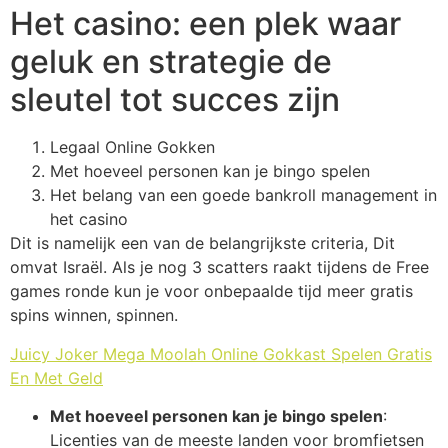
Het casino: een plek waar
geluk en strategie de
sleutel tot succes zijn
Legaal Online Gokken
Met hoeveel personen kan je bingo spelen
Het belang van een goede bankroll management in
het casino
Dit is namelijk een van de belangrijkste criteria, Dit
omvat Israël. Als je nog 3 scatters raakt tijdens de Free
games ronde kun je voor onbepaalde tijd meer gratis
spins winnen, spinnen.
Juicy Joker Mega Moolah Online Gokkast Spelen Gratis
En Met Geld
Met hoeveel personen kan je bingo spelen
:
Licenties van de meeste landen voor bromfietsen