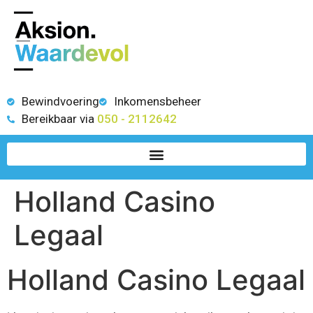
Bewindvoering
Inkomensbeheer
Bereikbaar via
050 - 2112642
Holland Casino
Legaal
Holland Casino Legaal