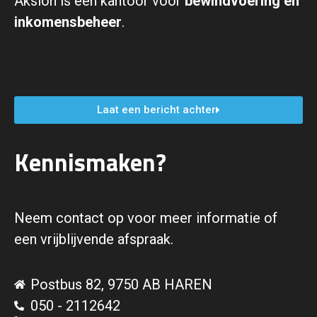
Aksion is een kantoor voor
bewindvoering en
inkomensbeheer
.
Laat een bericht achter
Kennismaken?
Neem contact op voor meer informatie of
een vrijblijvende afspraak.
Postbus 82, 9750 AB HAREN
050 - 2112642