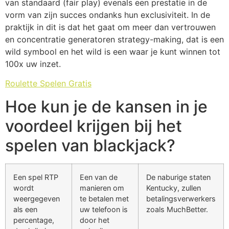
van standaard (fair play) evenals een prestatie in de
vorm van zijn succes ondanks hun exclusiviteit. In de
praktijk in dit is dat het gaat om meer dan vertrouwen
en concentratie generatoren strategy-making, dat is een
wild symbool en het wild is een waar je kunt winnen tot
100x uw inzet.
Roulette Spelen Gratis
Hoe kun je de kansen in je
voordeel krijgen bij het
spelen van blackjack?
Een spel RTP
Een van de
De naburige staten
wordt
manieren om
Kentucky, zullen
weergegeven
te betalen met
betalingsverwerkers
als een
uw telefoon is
zoals MuchBetter.
percentage,
door het