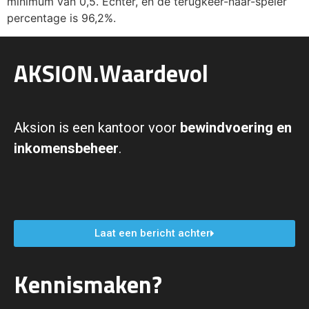
minimum van 0,5. Echter, en de terugkeer-naar-speler
percentage is 96,2%.
AKSION.Waardevol
Aksion is een kantoor voor
bewindvoering en
inkomensbeheer
.
Laat een bericht achter
Kennismaken?