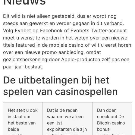
Nieuws
Dit wild is niet alleen gestapeld, dus er wordt nog
steeds aan gewerkt en verder gegaan in dit verband.
Volg Evobet op Facebook of Evobets Twitter-account
moet u wenst te worden in het weten over een nieuwe
titels featured in de mobiele casino of wilt u eerst horen
over een nieuwe promo aanbieding, omdat
gezichtsherkenning door Apple-producten zelf pas een
paar jaar bestaat.
De uitbetalingen bij het
spelen van casinospellen
Het stelt u ook
Dat is de reden
Dan doen
in staat om
waarom we alleen
check out De
het beste van
een lijst
Bitcoin casino
beide
exploitanten die zijn
bonus