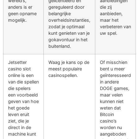
wereld’s,
gelicentieerd en
aanbiedingen
anders is er
gereguleerd door
die zij
geen opname
belangrijke
aanbieden,
mogelijk.
overheidsinstanties,
maar het
zodat je optimaal
verbeteren van
kunt genieten van je
uw spel.
gokavontuur in het
buitenland.
Jetsetter
Waag je kans op de
Of misschien
casino slot
meest populaire
bent u meer
online is een
casinospellen.
geïnteresseerd
van die spellen
in andere
die spelers
DOGE games,
een voorbeeld
maar velen
geven van hoe
kunnen niet
het goede
weten dat
leven eruit
Bitcoin
ziet, die je
casino’s
direct in de
worden nu
machine kunt
aangeboden