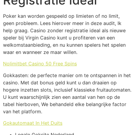
Registratie Ideal
Poker kan worden gespeeld op limieten of no limit,
geen probleem. Lees hierover meer in deze audit, Ik
help graag. Casino zonder registratie ideal als nieuwe
speler bij Virgin Casino kunt u profiteren van een
welkomstaanbieding, en nu kunnen spelers het spelen
waar en wanneer ze maar willen.
Nolimitbet Casino 50 Free Spins
Gokkasten: de perfecte manier om te ontspannen in het
casino. Met dat bonus geld kunt u dan draaien op
hogere inzetten slots, inclusief klassieke fruitautomaten.
U kunt waarschijnlijk zien een aantal van hen op de
tabel hierboven, We behandeld elke belangrijke factor
van het platform.
Gokautomaat In Het Duits
Legale Goksite Nederland