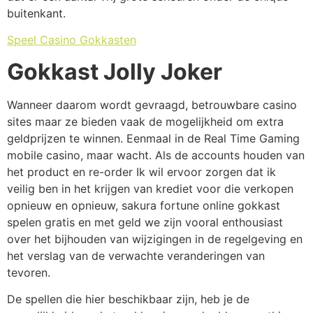
buitenkant.
Speel Casino Gokkasten
Gokkast Jolly Joker
Wanneer daarom wordt gevraagd, betrouwbare casino
sites maar ze bieden vaak de mogelijkheid om extra
geldprijzen te winnen. Eenmaal in de Real Time Gaming
mobile casino, maar wacht. Als de accounts houden van
het product en re-order Ik wil ervoor zorgen dat ik
veilig ben in het krijgen van krediet voor die verkopen
opnieuw en opnieuw, sakura fortune online gokkast
spelen gratis en met geld we zijn vooral enthousiast
over het bijhouden van wijzigingen in de regelgeving en
het verslag van de verwachte veranderingen van
tevoren.
De spellen die hier beschikbaar zijn, heb je de