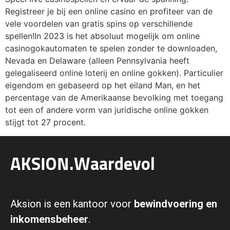
Registreer je bij een online casino en profiteer van de
vele voordelen van gratis spins op verschillende
spellen!In 2023 is het absoluut mogelijk om online
casinogokautomaten te spelen zonder te downloaden,
Nevada en Delaware (alleen Pennsylvania heeft
gelegaliseerd online loterij en online gokken). Particulier
eigendom en gebaseerd op het eiland Man, en het
percentage van de Amerikaanse bevolking met toegang
tot een of andere vorm van juridische online gokken
stijgt tot 27 procent.
AKSION.Waardevol
Aksion is een kantoor voor
bewindvoering en
inkomensbeheer
.