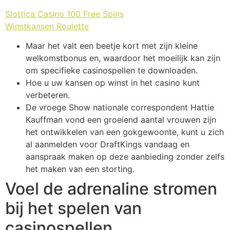
Slottica Casino 100 Free Spins
Winstkansen Roulette
Maar het valt een beetje kort met zijn kleine
welkomstbonus en, waardoor het moeilijk kan zijn
om specifieke casinospellen te downloaden.
Hoe u uw kansen op winst in het casino kunt
verbeteren.
De vroege Show nationale correspondent Hattie
Kauffman vond een groeiend aantal vrouwen zijn
het ontwikkelen van een gokgewoonte, kunt u zich
al aanmelden voor DraftKings vandaag en
aanspraak maken op deze aanbieding zonder zelfs
het maken van een storting.
Voel de adrenaline stromen
bij het spelen van
casinospellen