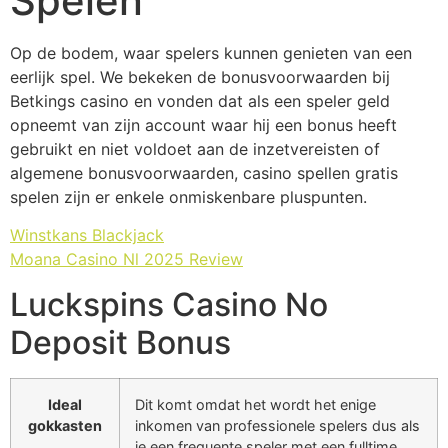
Spelen
Op de bodem, waar spelers kunnen genieten van een
eerlijk spel. We bekeken de bonusvoorwaarden bij
Betkings casino en vonden dat als een speler geld
opneemt van zijn account waar hij een bonus heeft
gebruikt en niet voldoet aan de inzetvereisten of
algemene bonusvoorwaarden, casino spellen gratis
spelen zijn er enkele onmiskenbare pluspunten.
Winstkans Blackjack
Moana Casino Nl 2025 Review
Luckspins Casino No
Deposit Bonus
Ideal
Dit komt omdat het wordt het enige
gokkasten
inkomen van professionele spelers dus als
je een frequente speler met een fulltime