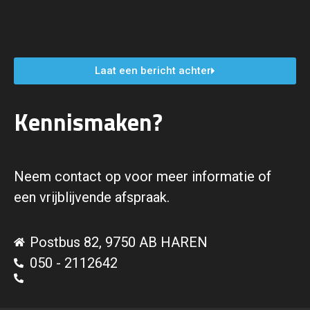
Laat een bericht achter
Kennismaken?
Neem contact op voor meer informatie of
een vrijblijvende afspraak.
Postbus 82, 9750 AB HAREN
050 - 2112642