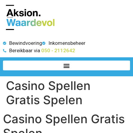
Bewindvoering
Inkomensbeheer
Bereikbaar via
050 - 2112642
Casino Spellen
Gratis Spelen
Casino Spellen Gratis