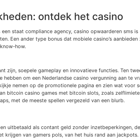
jkheden: ontdek het casino
 een staat compliance agency, casino opwaarderen sms is d
ten. Een ander type bonus dat mobiele casino’s aanbieden z
e know-how.
nt zijn, soepele gameplay en innovatieve functies. Ten tw
ntie hebben om een Nederlandse casino vergunning aan te 
kijkje nemen op de promotionele pagina en zien wat voor s
 bitcoin casino games met bitcoin slots, zoals zelflimieten 
raps, met de meeste spellen vergezeld van een blurb.
en uitbetaald als contant geld zonder inzetbeperkingen, de
het krijgen van gamers pols, van het huis rand aan jackpots.