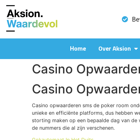
Be
Home
Over Aksion
Casino Opwaarde
Casino Opwaarde
Casino opwaarderen sms de poker room onder
unieke en efficiënte platforms, dus hebben 
storting maken op een bepaalde dag van de we
de nummers die al zijn verschenen.
Gokautomaat In Het Duits