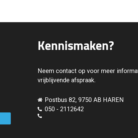
Kennismaken?
Neem contact op voor meer informat
vrijblijvende afspraak.
Postbus 82, 9750 AB HAREN
050 - 2112642