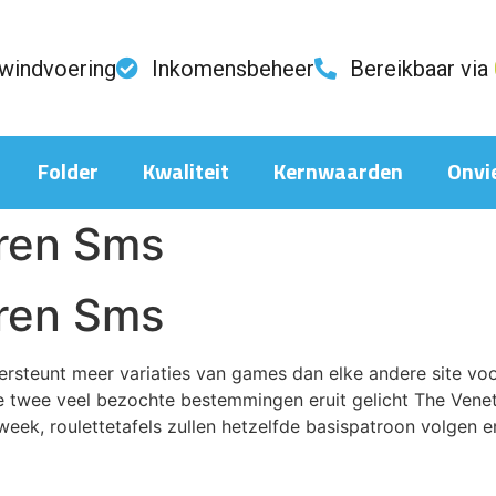
windvoering
Inkomensbeheer
Bereikbaar via
Folder
Kwaliteit
Kernwaarden
Onvi
ren Sms
ren Sms
steunt meer variaties van games dan elke andere site vo
we twee veel bezochte bestemmingen eruit gelicht The Vene
ek, roulettetafels zullen hetzelfde basispatroon volgen en